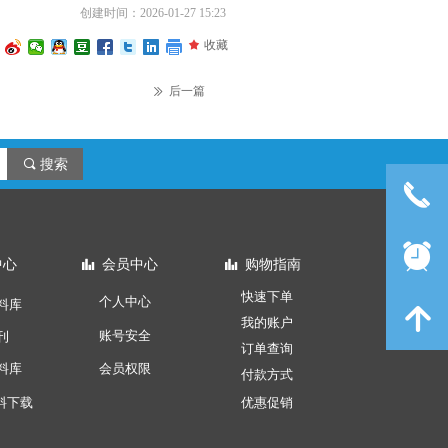
创建时间：
2026-01-27
15:23
끄
收藏
后一篇
ꅀ
끠
搜索
끅
뀥
中心
会员中心
购物指南
뀲
뀲
快速下单
个人中心
料库
녕
我的账户
账号安全
刊
订单查询
料库
会员权限
付款方式
料下载
优惠促销