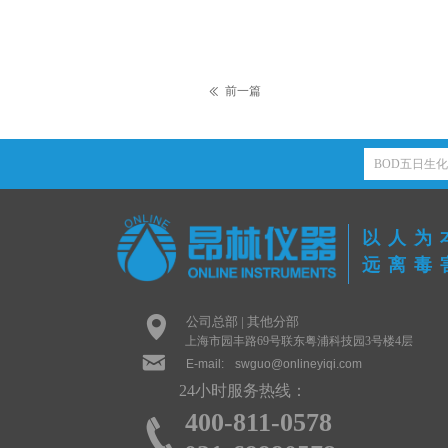
前一篇
ꅃ
以人为
远离毒
넹
公司总部 | 其他分部
上海市园丰路69号联东粤浦科技园3号楼4层
낂
E-mail:
swguo@onlineyiqi.com
24小时服务热线：
400-811-0578
끅