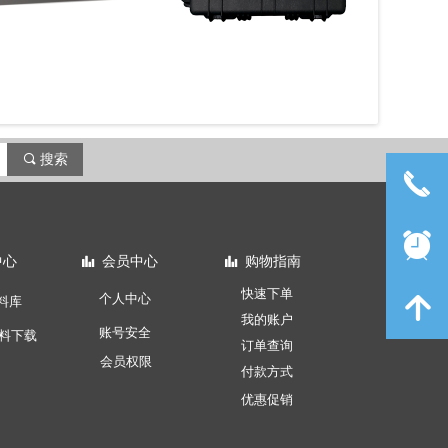
끠
搜索
끅
뀥
中心
会员中心
购物指南
뀲
뀲
快速下单
个人中心
녕
料库
我的账户
账号安全
料下载
订单查询
会员权限
付款方式
优惠促销