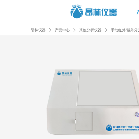
昂林仪器
ꄲ
产品中心
ꄲ
其他分析仪器
ꄲ
手动红外/紫外分