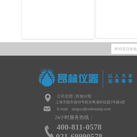
以人为本
远离毒害
넹
公司总部 | 其他分部
上海市园丰路69号联东粤浦科技园3号楼4层
낂
E-mail:
swguo@onlineyiqi.com
24小时服务热线：
400-811-0578
끅
021-69990578