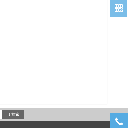
ꀥ
400-811-0576
企业微信服务号
끠
搜索
끅