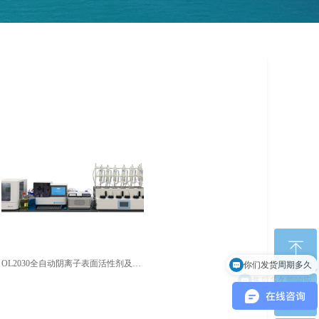
你们发货周期多久
ꁸ
OL2030全自动阴离子表面活性剂及挥发酚分析仪
售后多久能响应
ꂅ
回到顶部