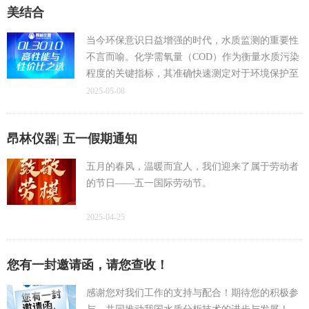
美结合
当今环保意识日益增强的时代，水质监测的重要性
不言而喻。化学需氧量（COD）作为衡量水质污染
程度的关键指标，其准确快速测定对于环境保护至
关重要。为此，我们精心研发了OL3010全自动
2025-05-08
COD智能分析仪，不仅性能卓越，更在性价比上独
树一帜，成为市场上备受瞩目的水质检测仪器。
昂林仪器| 五一假期通知
五月的春风，温暖而宜人，我们迎来了属于劳动者
的节日——五一国际劳动节。
2025-04-25
您有一封邀请函，请您查收！
感谢您对我们工作的支持与配合！期待您的积极参