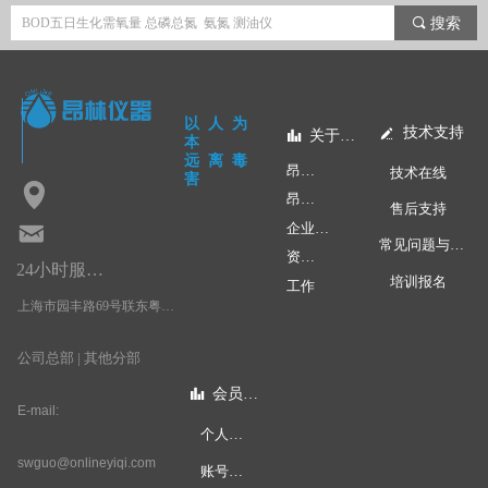
끠
搜索
以人为
技术支持
넀
关于昂林
뀲
本
远离毒
昂林快讯
技术在线
害
넹
昂林学院
售后支持
낂
企业文化
常见问题与应用
资质荣誉
24小时服务热线：
培训报名
工作
上海市园丰路69号联东粤浦科技园3号楼4层
公司总部 | 其他分部
会员中心
뀲
E-mail:
个人中心
swguo@onlineyiqi.com
账号安全