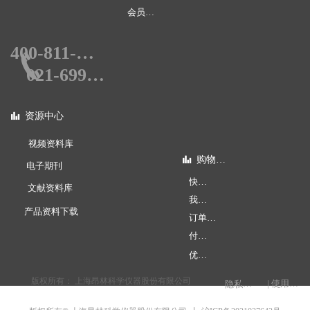
会员权限
400-811-0578
끅
021-69990578
资源中心
뀲
视频资料库
购物指南
뀲
电子期刊
快速下单
文献资料库
我的账户
产品资料下载
订单查询
付款方式
优惠促销
版权所有：
上海昂林科学仪器股份有限公司
| 使用条款
隐私权声明
电脑版
手机版
넡
넓