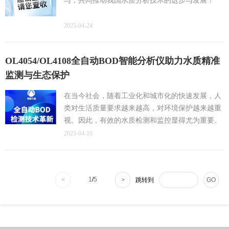
与，共同推动我国水质分析技术的进步与发展！
2025-04-24
OL4054/OL4108全自动BOD智能分析仪助力水质精准
监测与生态保护
在当今社会，随着工业化和城市化的快速发展，人
类对生活质量要求越来越高，对环境保护越来越重
视。因此，有效的水质检测和监控显得尤为重要。
生化需氧量（Biochemical Oxygen Demand，简称
2025-04-10
BOD）作为衡量水体污染程度的重要指标，在水质
检测中扮演着关键角色。
1
/
5
<
>
跳转到
GO