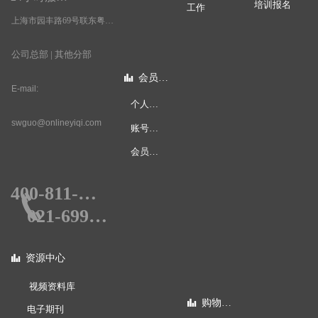
培训报名
工作
上海市园丰路69号联东粤浦科技园3号楼4层
公司总部 | 其他分部
会员中心
뀲
E-mail:
个人中心
swguo@onlineyiqi.com
账号安全
会员权限
400-811-0578
끅
021-69990578
资源中心
뀲
视频资料库
购物指南
뀲
电子期刊