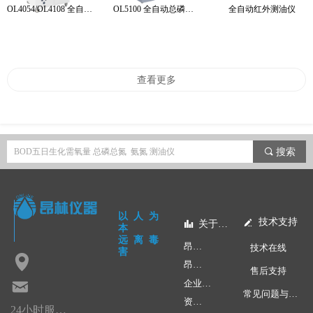
OL4054/OL4108 全自动BOD5智能分析仪
OL5100 全自动总磷总氮分析仪
全自动红外测油仪
查看更多
끠
搜索
以人为
技术支持
넀
关于昂林
뀲
本
远离毒
昂林快讯
技术在线
害
넹
昂林学院
售后支持
낂
企业文化
常见问题与应用
资质荣誉
24小时服务热线：