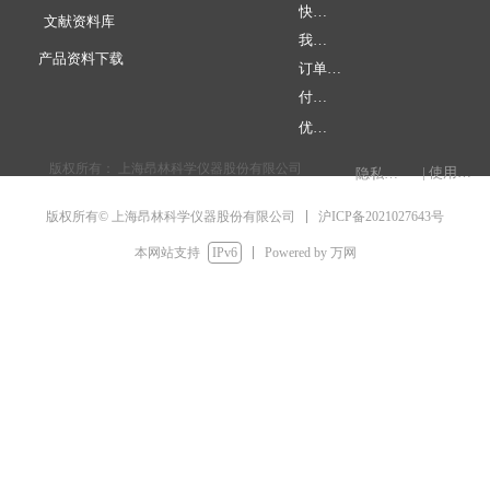
快速下单
文献资料库
我的账户
产品资料下载
订单查询
付款方式
优惠促销
版权所有：
上海昂林科学仪器股份有限公司
| 使用条款
隐私权声明
电脑版
手机版
넡
넓
简体中文
沪ICP备2021027643号
版权所有© 上海昂林科学仪器股份有限公司
English
本网站支持
IPv6
Powered by 万网