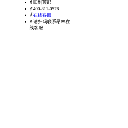
ꁸ
回到顶部
ꂅ
400-811-0576
ꁗ
在线客服
ꀥ
请扫码联系昂林在
线客服