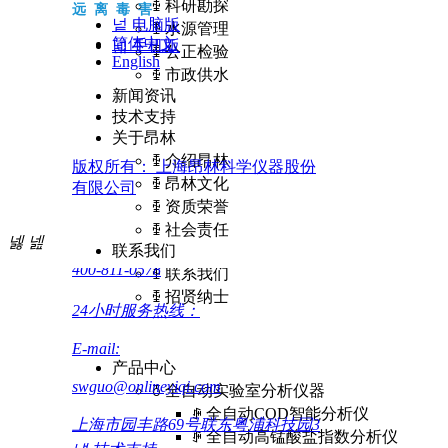
ꅀ
科研勘探
远离毒害
넡
电脑版
ꅀ
水源管理
简体中文
넓
手机版
ꅀ
公正检验
English
ꅀ
市政供水
新闻资讯
技术支持
关于昂林
ꅀ
介绍昂林
版权所有：
上海昂林科学仪器股份
ꅀ
昂林文化
有限公司
ꅀ
资质荣誉
ꅀ
社会责任
넳
넲
联系我们
400-811-0578
ꅀ
联系我们
ꅀ
招贤纳士
24小时服务热线：
E-mail:
产品中心
swguo@onlineyiqi.com
ꅂ
全自动实验室分析仪器
ꄵ
全自动COD智能分析仪
上海市园丰路69号联东粤浦科技园3
ꄵ
全自动高锰酸盐指数分析仪