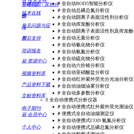
넀
技术支持
ꄵ
全自动BOD5智能分析仪
号楼4层
公司总部 | 其他分
ꄵ
全自动总磷总氮分析仪
技术在线
部
넹
ꄵ
全自动阴离子表面活性剂分析仪
ꄵ
全自动挥发酚分析仪
常见问题与应
낂
ꄵ
全自动阴离子表面活性剂及挥发酚
ꄵ
全自动元素分析仪
用
售后支持
ꄵ
全自动氰化物分析仪
培训报名
ꄵ
全自动氨氮分析仪
ꄵ
全自动硫化物分析仪
뀲
资源中心
ꄵ
全自动六价铬分析仪
ꄵ
全自动亚硝酸盐分析仪
视频资料库
ꄵ
全自动红外紫外荧光分光油分析仪
产品资料下载
ꄵ
全自动油烟油雾分析仪
ꄵ
全自动多参数分析仪
文献资料库
ꅂ
全自动便携式分析仪器
ꄵ
全自动便携式红外紫外荧光测油仪
电子期刊
ꄵ
便携式全自动油烟测定仪
뀲
会员中心
ꄵ
全自动便携式COD 氨氮分析仪
个人中心
ꄵ
全自动便携式总磷总氮分析仪