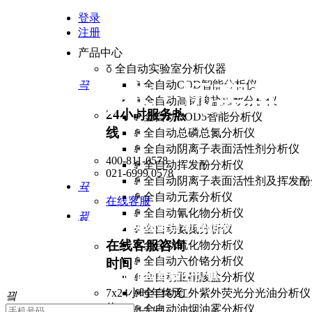
登录
注册
产品中心
ꅂ
全自动实验室分析仪器
끅
ꄵ
全自动COD智能分析仪
以人为本 · 远离毒
ꄵ
全自动高锰酸盐指数分析仪
24小时服务热
ꄵ
全自动BOD5智能分析仪
线
ꄵ
全自动总磷总氮分析仪
ꄵ
全自动阴离子表面活性剂分析仪
400-811-0578
ꄵ
全自动挥发酚分析仪
021-6999 0578
ꄵ
全自动阴离子表面活性剂及挥发酚
뀩
ꄵ
全自动元素分析仪
在线客服
ꄵ
全自动氰化物分析仪
뀥
我们不断创新挑战，为实现全自动智能分析仪器而不断
ꄵ
全自动氨氮分析仪
在线客服咨询
ꄵ
全自动硫化物分析仪
ꄵ
全自动六价铬分析仪
时间
昂林仪器为分析实验工作创造新的价值
ꄵ
全自动亚硝酸盐分析仪
7x24小时年终无
ꄵ
全自动红外紫外荧光分光油分析仪
끸
休
ꄵ
全自动油烟油雾分析仪
넙
넰