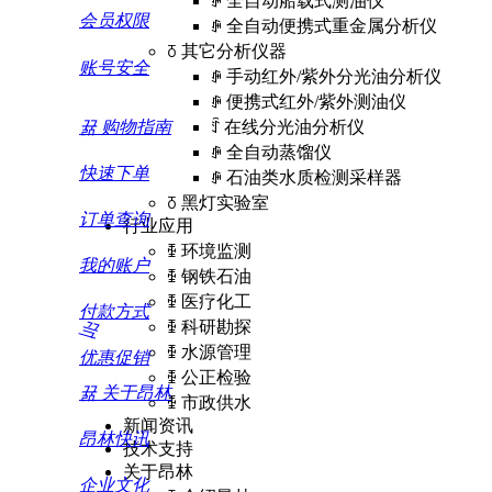
ꄵ
全自动船载式测油仪
会员权限
ꄵ
全自动便携式重金属分析仪
ꅂ
其它分析仪器
账号安全
ꄵ
手动红外/紫外分光油分析仪
ꄵ
便携式红外/紫外测油仪
뀲
购物指南
ꄷ
在线分光油分析仪
ꄵ
全自动蒸馏仪
快速下单
ꄵ
石油类水质检测采样器
ꅂ
黑灯实验室
订单查询
行业应用
ꅀ
环境监测
我的账户
ꅀ
钢铁石油
ꅀ
医疗化工
付款方式
끅
ꅀ
科研勘探
ꅀ
水源管理
优惠促销
ꅀ
公正检验
뀲
关于昂林
ꅀ
市政供水
新闻资讯
昂林快讯
技术支持
关于昂林
企业文化