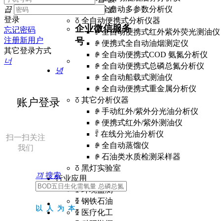
낃
끕
ꄵ
全自动多参数分析仪
넰
登录
ꅂ
全自动便携式分析仪器
企业微信服务
忘记密码
ꄵ
全自动便携式红外紫外荧光测油仪
号
注册新用户
ꄵ
便携式全自动油烟测定仪
其它登录方式
ꄵ
全自动便携式COD 氨氮分析仪
너
ꄵ
全自动便携式总磷总氮分析仪
녕
ꄵ
全自动船载式测油仪
ꄵ
全自动便携式重金属分析仪
ꅂ
其它分析仪器
账户登录
ꄵ
手动红外/紫外分光油分析仪
ꄵ
便携式红外/紫外测油仪
ꄷ
在线分光油分析仪
扫一扫关注
ꄵ
全自动蒸馏仪
我们
ꄵ
石油类水质检测采样器
ꅂ
黑灯实验室
끠
搜索
行业应用
ꅀ
环境监测
ꅀ
钢铁石油
以人为本
ꅀ
医疗化工